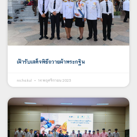
เฝ้ารับเสด็จพิธีถวายผ้าพระกฐิน
nicha.kul
14 พฤศจิกายน 2023