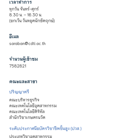
เวลาทำการ
ทุกวัน จันทร์-ศุกร์
8.30 น. – 16.30 น.
(ยกเว้น วันหยุดนักขัตฤกษ์)
อีเมล
saraban@cdti.ac.th
จำนวนผู้เข้าชม
7582821
คณะและสาขา
ปริญญาตรี
คณะบริหารธุรกิจ
คณะเทคโนโลยีอุตสาหกรรม
คณะเทคโนโลยีดิจิทัล
สำนักวิชาเกษตรนวัต
ระดับประกาศนียบัตรวิชาชีพชั้นสูง (ปวส.)
ประเภทวิชาอุตสาหกรรม