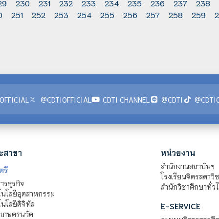
29
230
231
232
233
234
235
236
237
238
0
251
252
253
254
255
256
257
258
259
OFFICIAL
@CDTIOFFICIAL
CDTI CHANNEL
@CDTI
@CDTIO
ะสาขา
หน่วยงาน
สำนักงานสถาบันฯ
ตรี
โรงเรียนจิตรลดาวิ
รธุรกิจ
สำนักวิชาศึกษาทั่ว
นโลยีอุตสาหกรรม
โลยีดิจิทัล
E-SERVICE
าเกษตรนวัต