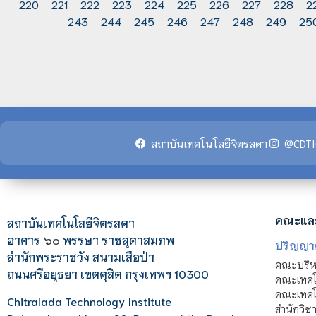
220
221
222
223
224
225
226
227
228
2
243
244
245
246
247
248
249
25
สถาบันเทคโนโลยีจิตรลดา
@CDTI
คณะแล
สถาบันเทคโนโลยีจิตรลดา
อาคาร
๖๐
พรรษา ราชสุดาสมภพ
ปริญญา
สำนักพระราชวัง สนามเสือป่า
คณะบริหา
ถนนศรีอยุธยา เขตดุสิต กรุงเทพฯ 10300
คณะเทคโ
คณะเทคโน
Chitralada Technology Institute
สำนักวิช