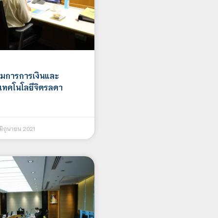
มการการเงินและ
นเทคโนโลยีจิตรลดา
มิถุนายน 2021