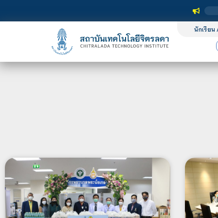
นักเรียน 