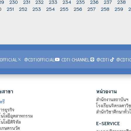
29
230
231
232
233
234
235
236
237
238
0
251
252
253
254
255
256
257
258
259
OFFICIAL
@CDTIOFFICIAL
CDTI CHANNEL
@CDTI
@CDTIO
ะสาขา
หน่วยงาน
สำนักงานสถาบันฯ
ตรี
โรงเรียนจิตรลดาวิ
รธุรกิจ
สำนักวิชาศึกษาทั่ว
นโลยีอุตสาหกรรม
โลยีดิจิทัล
E-SERVICE
าเกษตรนวัต