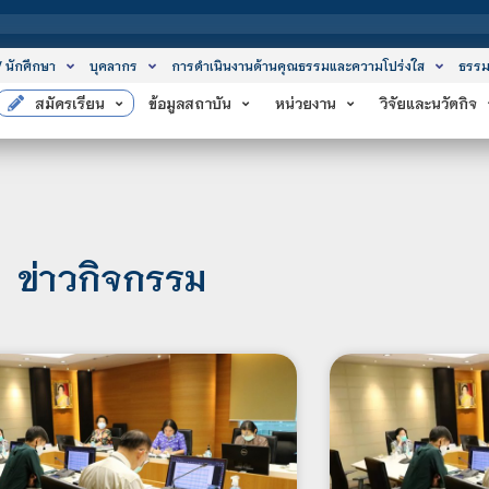
สถาบันเทคโน
/ นักศึกษา
บุคลากร
การดำเนินงานด้านคุณธรรมและความโปร่งใส
ธรรม
สมัครเรียน
ข้อมูลสถาบัน
หน่วยงาน
วิจัยและนวัตกิจ
ข่าวกิจกรรม