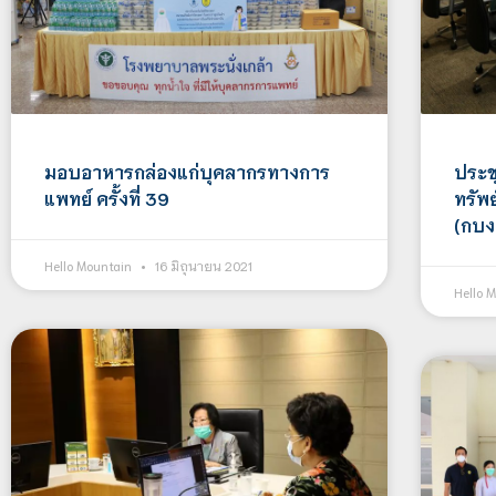
มอบอาหารกล่องแก่บุคลากรทางการ
ประช
แพทย์ ครั้งที่ 39
ทรัพ
(กบง
Hello Mountain
16 มิถุนายน 2021
Hello 