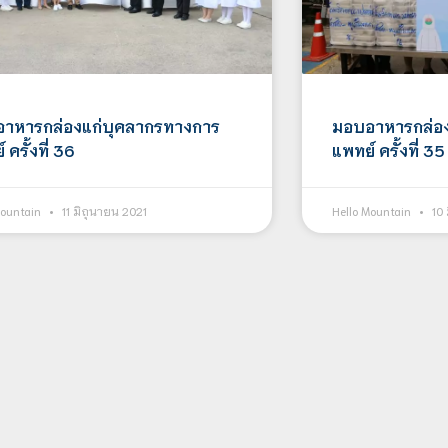
าหารกล่องแก่บุคลากรทางการ
มอบอาหารกล่อง
 ครั้งที่ 36
แพทย์ ครั้งที่ 35
Mountain
11 มิถุนายน 2021
Hello Mountain
10 