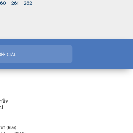
260
261
262
FFICIAL
ชาชีพ
ไป
ษา (REG)