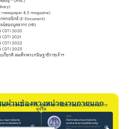
atalog - OPAC)
ibary)
E-newspaper & E-magazine)
กทรอนิกส์ (E-Document)
น์ของบุคลากร (HR)
์ CDTI 2020
 CDTI 2021
์ CDTI 2022
์ CDTI 2023
เกียรติ สมเด็จพระกนิษฐาธิราชเจ้าฯ
รียนผ่านช่องทางหน่วยงานภายนอก
ียนผ่านหน่วยงานกำกับดูแลด้านการป้องกันและปราบปรามการ
ทุจริต