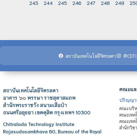
243
244
245
246
247
248
249
25
สถาบันเทคโนโลยีจิตรลดา
@CDTI
คณะแล
สถาบันเทคโนโลยีจิตรลดา
อาคาร
๖๐
พรรษา ราชสุดาสมภพ
ปริญญา
สำนักพระราชวัง สนามเสือป่า
คณะบริหา
ถนนศรีอยุธยา เขตดุสิต กรุงเทพฯ 10300
คณะเทคโ
คณะเทคโน
Chitralada Technology Institute
สำนักวิช
Rajasudasambhava 60, Bureau of the Royal