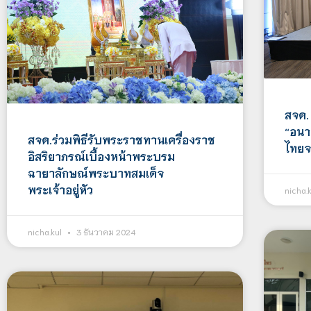
สจด.
“อนา
สจด.ร่วมพิธีรับพระราชทานเครื่องราช
ไทยจ
อิสริยาภรณ์เบื้องหน้าพระบรม
ฉายาลักษณ์พระบาทสมเด็จ
พระเจ้าอยู่หัว
nicha.
nicha.kul
3 ธันวาคม 2024