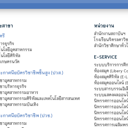
ะสาขา
หน่วยงาน
สำนักงานสถาบันฯ
ตรี
โรงเรียนจิตรลดาวิ
รธุรกิจ
สำนักวิชาศึกษาทั่ว
นโลยีอุตสาหกรรม
โลยีดิจิทัล
E-SERVICE
าเกษตรนวัต
ระบบบริการการศึก
ห้องสมุด (Libery C
กาศนียบัตรวิชาชีพชั้นสูง (ปวส.)
ห้องสมุดดิจิทัล (E-L
ิชาอุตสาหกรรม
ห้องสมุดออนไลน์ (
ชาบริหารธุรกิจ
ระบบสารบรรณอิเล็
ิชาอุตสาหกรรมอาหาร
ระบบแสดงผลออนไล
ชาอุตสาหกรรมดิจิทัลและเทคโนโลยีสารสนเทศ
นิทรรศการออนไลน
ชาอุตสาหกรรมบันเทิง
นิทรรศการออนไลน์
นิทรรศการออนไลน
ะกาศนียบัตรวิชาชีพ (ปวช.)
นิทรรศการออนไลน
ิชาอุตสาหกรรม
นิทรรศการเฉลิมพระ