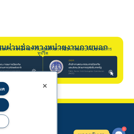
รียนผ่านช่องทางหน่วยงานภายนอก
ียนผ่านหน่วยงานกำกับดูแลด้านการป้องกันและปราบปรามการ
ทุจริต
หมด
1