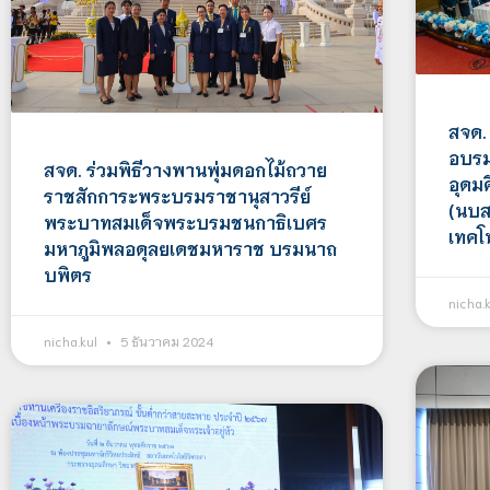
สจด. 
อบรม
สจด. ร่วมพิธีวางพานพุ่มดอกไม้ถวาย
อุดม
ราชสักการะพระบรมราชานุสาวรีย์
(นบสส
พระบาทสมเด็จพระบรมชนกาธิเบศร
เทคโ
มหาภูมิพลอดุลยเดชมหาราช บรมนาถ
บพิตร
nicha.
nicha.kul
5 ธันวาคม 2024