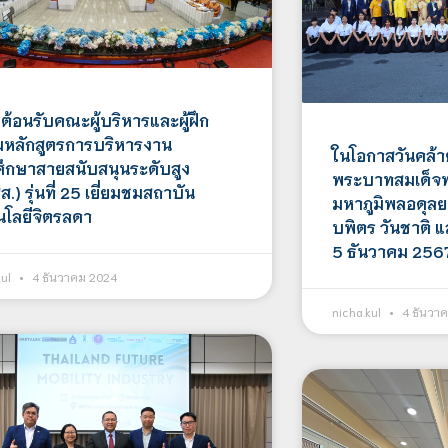
ต้อนรับคณะผู้บริหารและผู้ฝึก
หลักสูตรการบริหารงาน
ในโอกาสวันคล้
ศึกษาสายสนับสนุนระดับสูง
พระบาทสมเด็จ
.) รุ่นที่ 25 เยี่ยมชมสถาบัน
มหาภูมิพลอดุ
นโลยีจิตรลดา
บพิตร วันชาติ แล
5 ธันวาคม 256
kul
4 ธันวาคม 2024
nicha.kul
4 ธันวา