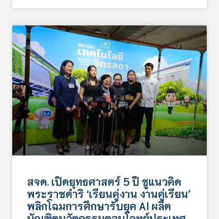
สจด. เปิดยุทธศาสตร์ 5 ปี ชูแนวคิด
พระราชดำริ ‘เรียนคู่งาน งานคู่เรียน’
พลิกโฉมการศึกษารับยุค AI ผลิต
บัณฑิตนวัตกรรมตอบโจทย์ประเทศ