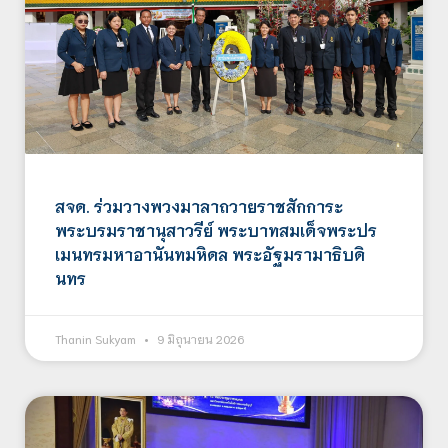
สจด. ร่วมวางพวงมาลาถวายราชสักการะ
พระบรมราชานุสาวรีย์ พระบาทสมเด็จพระปร
เมนทรมหาอานันทมหิดล พระอัฐมรามาธิบดิ
นทร
Thanin Sukyam
9 มิถุนายน 2026