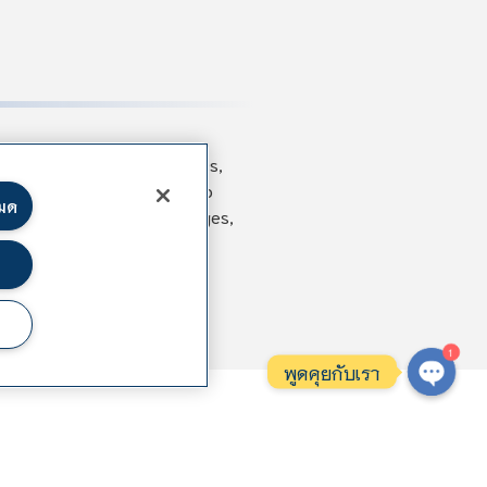
my text ever since the 1500s,
uries, but also the leap into
หมด
ontaining Lorem Ipsum passages,
1
พูดคุยกับเรา