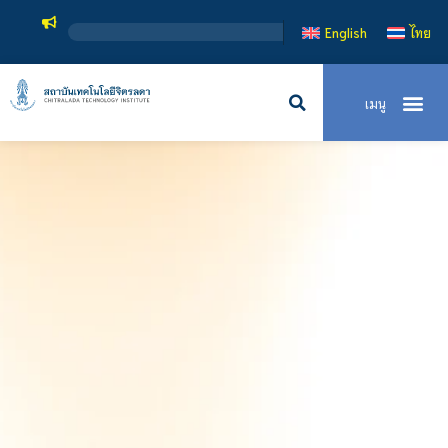
สถาบันเทคโนโลยีจิตรล
English
ไทย