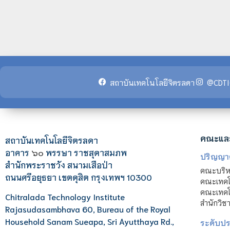
สถาบันเทคโนโลยีจิตรลดา
@CDTI
คณะแล
สถาบันเทคโนโลยีจิตรลดา
อาคาร
๖๐
พรรษา ราชสุดาสมภพ
ปริญญา
สำนักพระราชวัง สนามเสือป่า
คณะบริหา
ถนนศรีอยุธยา เขตดุสิต กรุงเทพฯ 10300
คณะเทคโ
คณะเทคโน
Chitralada Technology Institute
สำนักวิช
Rajasudasambhava 60, Bureau of the Royal
Household Sanam Sueapa, Sri Ayutthaya Rd.,
ระดับประ