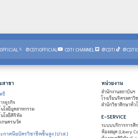
OFFICIAL
@CDTIOFFICIAL
CDTI CHANNEL
@CDTI
@CDTIO
ะสาขา
หน่วยงาน
สำนักงานสถาบันฯ
ตรี
โรงเรียนจิตรลดาวิ
รธุรกิจ
สำนักวิชาศึกษาทั่ว
นโลยีอุตสาหกรรม
โลยีดิจิทัล
E-SERVICE
าเกษตรนวัต
ระบบบริการการศึก
ห้องสมุด (Libery C
กาศนียบัตรวิชาชีพชั้นสูง (ปวส.)
ห้องสมุดดิจิทัล (E-L