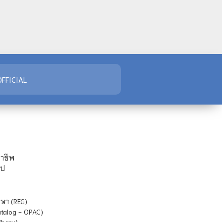
FFICIAL
ชาชีพ
ไป
ษา (REG)
atalog - OPAC)
ibary)