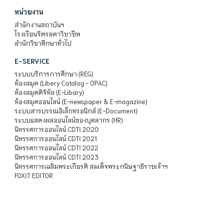
หน่วยงาน
สำนักงานสถาบันฯ
โรงเรียนจิตรลดาวิชาชีพ
สำนักวิชาศึกษาทั่วไป
E-SERVICE
ระบบบริการการศึกษา (REG)
ห้องสมุด (Libery Catalog - OPAC)
ห้องสมุดดิจิทัล (E-Libary)
ห้องสมุดออนไลน์ (E-newspaper & E-magazine)
ระบบสารบรรณอิเล็กทรอนิกส์ (E-Document)
ระบบแสดงผลออนไลน์ของบุคลากร (HR)
นิทรรศการออนไลน์ CDTI 2020
นิทรรศการออนไลน์ CDTI 2021
นิทรรศการออนไลน์ CDTI 2022
นิทรรศการออนไลน์ CDTI 2023
นิทรรศการเฉลิมพระเกียรติ สมเด็จพระกนิษฐาธิราชเจ้าฯ
FOXIT EDITOR