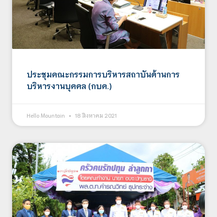
ประชุมคณะกรรมการบริหารสถาบันด้านการ
บริหารงานบุคคล (กบค.)
Hello Mountain
18 สิงหาคม 2021