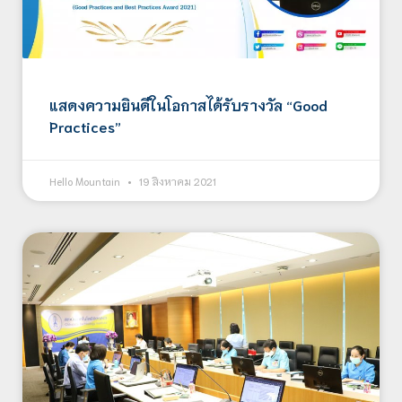
แสดงความยินดีในโอกาสได้รับรางวัล “Good
Practices”
Hello Mountain
19 สิงหาคม 2021