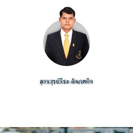
อาจารย์
จีระ สังเกตกิจ
ผู้ช่วยผู้อำนวยการฝ่ายบริหาร