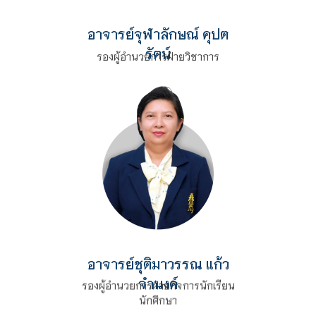
อาจารย์
จุฬาลักษณ์ คุปต
รัตน์
รองผู้อำนวยการฝ่ายวิชาการ
อาจารย์
ชุติมาวรรณ แก้ว
จำนงค์
รองผู้อำนวยการฝ่ายกิจการนักเรียน
นักศึกษา