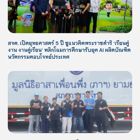
สจด. เปิดยุทธศาสตร์ 5 ปี ชูแนวคิดพระราชดำริ ‘เรียนคู่
งาน งานคู่เรียน’ พลิกโฉมการศึกษารับยุค AI ผลิตบัณฑิต
นวัตกรรมตอบโจทย์ประเทศ