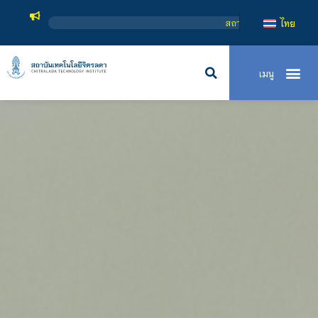
สถาบันเทคโนโลยีจิตรลดา เป็นสถาบันอุดมศึกษาในกำกับของรัฐ เปิดห
ไทย