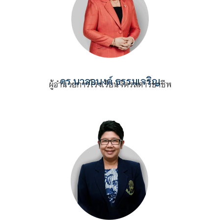
ดร.
นวลอนงค์ ธรรมเจริญ
ผู้อำนวยการโรงเรียนจิตรลดาวิชาชีพ