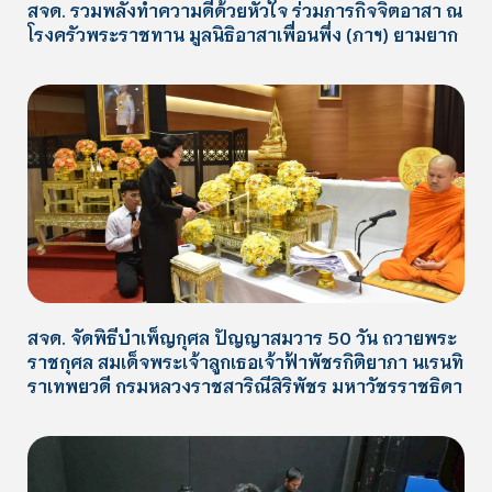
สจด. รวมพลังทำความดีด้วยหัวใจ ร่วมภารกิจจิตอาสา ณ
โรงครัวพระราชทาน มูลนิธิอาสาเพื่อนพึ่ง (ภาฯ) ยามยาก
สจด. จัดพิธีบำเพ็ญกุศล ปัญญาสมวาร 50 วัน ถวายพระ
ราชกุศล สมเด็จพระเจ้าลูกเธอเจ้าฟ้าพัชรกิติยาภา นเรนทิ
ราเทพยวดี กรมหลวงราชสาริณีสิริพัชร มหาวัชรราชธิดา