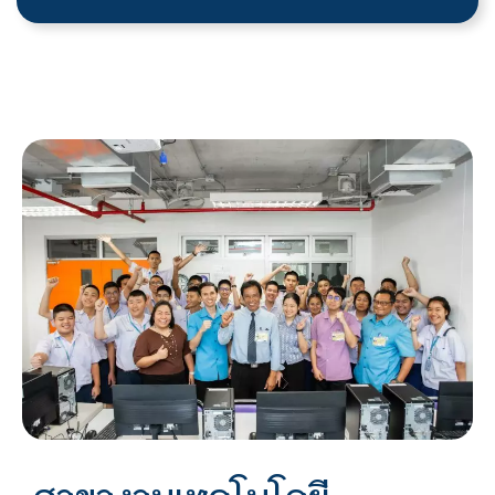
สาขางานเทคโนโลยี