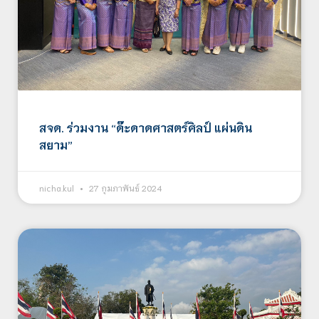
สจด. ร่วมงาน “ด๊ะดาดศาสตร์ศิลป์ แผ่นดิน
สยาม”
nicha.kul
27 กุมภาพันธ์ 2024