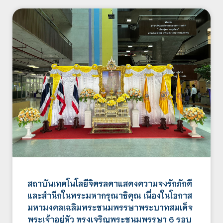
สถาบันเทคโนโลยีจิตรลดาแสดงความจงรักภักดี
และสำนึกในพระมหากรุณาธิคุณ เนื่องในโอกาส
มหามงคลเฉลิมพระชนมพรรษาพระบาทสมเด็จ
พระเจ้าอยู่หัว ทรงเจริญพระชนมพรรษา 6 รอบ