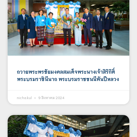
ถวายพระพรชัยมงคลสมเด็จพระนางเจ้าสิริกิติ์
พระบรมราชินีนาถ พระบรมราชชนนีพันปีหลวง
nicha.kul
9 สิงหาคม 2024