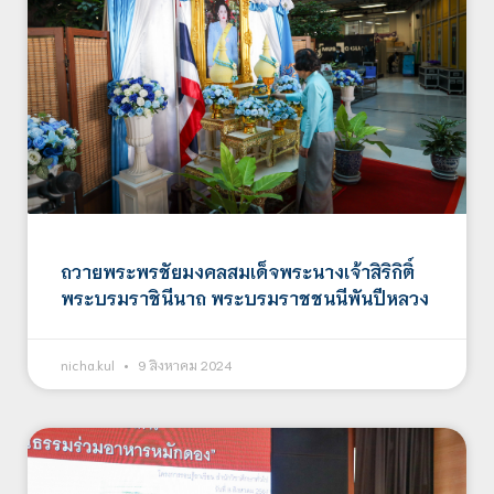
ถวายพระพรชัยมงคลสมเด็จพระนางเจ้าสิริกิติ์
พระบรมราชินีนาถ พระบรมราชชนนีพันปีหลวง
nicha.kul
9 สิงหาคม 2024