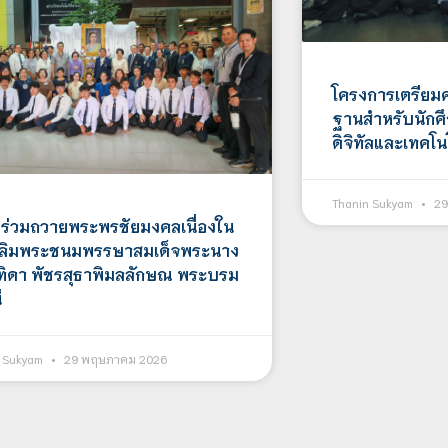
โครงการเตรียม
ฐานสำหรับนักศ
ดิจิทัลและเทคโนโล
Thanin Sukyam
29
 ร่วมถวายพระพรชัยมงคลเนื่องใน
ฉลิมพระชนมพรรษาสมเด็จพระนาง
สุทิดา พัชรสุธาพิมลลักษณ พระบรม
ี
n Sukyam
29 พฤษภาคม 2026