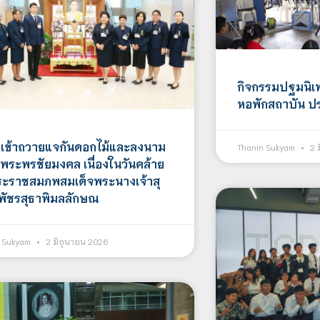
กิจกรรมปฐมนิเท
หอพักสถาบัน ป
 เข้าถวายแจกันดอกไม้และลงนาม
Thanin Sukyam
2 
พระพรชัยมงคล เนื่องในวันคล้าย
ระราชสมภพสมเด็จพระนางเจ้าสุ
 พัชรสุธาพิมลลักษณ
n Sukyam
2 มิถุนายน 2026