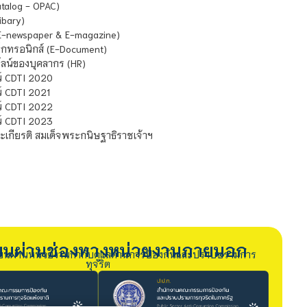
atalog - OPAC)
ibary)
E-newspaper & E-magazine)
กทรอนิกส์ (E-Document)
น์ของบุคลากร (HR)
์ CDTI 2020
 CDTI 2021
์ CDTI 2022
์ CDTI 2023
เกียรติ สมเด็จพระกนิษฐาธิราชเจ้าฯ
รียนผ่านช่องทางหน่วยงานภายนอก
ียนผ่านหน่วยงานกำกับดูแลด้านการป้องกันและปราบปรามการ
ทุจริต