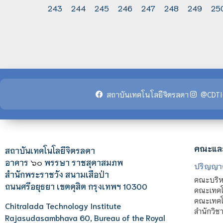
243
244
245
246
247
248
249
25
สถาบันเทคโนโลยีจิตรลดา
@CDTI
คณะแล
สถาบันเทคโนโลยีจิตรลดา
อาคาร
๖๐
พรรษา ราชสุดาสมภพ
ปริญญา
สำนักพระราชวัง สนามเสือป่า
คณะบริหา
ถนนศรีอยุธยา เขตดุสิต กรุงเทพฯ 10300
คณะเทคโ
คณะเทคโน
Chitralada Technology Institute
สำนักวิช
Rajasudasambhava 60, Bureau of the Royal