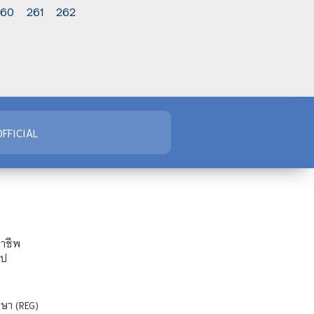
260
261
262
FFICIAL
ชาชีพ
ไป
ษา (REG)