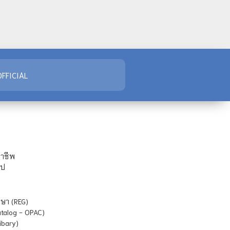
FFICIAL
ชาชีพ
ไป
ษา (REG)
atalog - OPAC)
ibary)