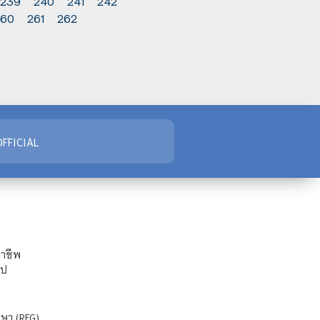
239
240
241
242
260
261
262
FFICIAL
ชาชีพ
ไป
ษา (REG)