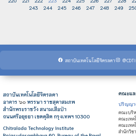
220
221
222
223
224
225
226
227
228
2
243
244
245
246
247
248
249
25
สถาบันเทคโนโลยีจิตรลดา
@CDTI
คณะแล
สถาบันเทคโนโลยีจิตรลดา
อาคาร
๖๐
พรรษา ราชสุดาสมภพ
ปริญญา
สำนักพระราชวัง สนามเสือป่า
คณะบริหา
ถนนศรีอยุธยา เขตดุสิต กรุงเทพฯ 10300
คณะเทคโ
คณะเทคโน
Chitralada Technology Institute
สำนักวิช
Rajasudasambhava 60, Bureau of the Royal