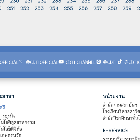
29
230
231
232
233
234
235
236
237
238
0
251
252
253
254
255
256
257
258
259
OFFICIAL
@CDTIOFFICIAL
CDTI CHANNEL
@CDTI
@CDTIO
ะสาขา
หน่วยงาน
สำนักงานสถาบันฯ
ตรี
โรงเรียนจิตรลดาวิ
รธุรกิจ
สำนักวิชาศึกษาทั่ว
นโลยีอุตสาหกรรม
โลยีดิจิทัล
E-SERVICE
าเกษตรนวัต
ระบบบริการการศึก