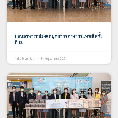
มอบอาหารกล่องแก่บุคลากรทางการแพทย์ ครั้ง
ที่ 18
Hello Mountain
14 พฤษภาคม 2021