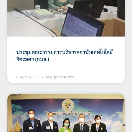
ประชุมคณะกรรมการบริหารสถาบันเทคโนโลยี
จิตรลดา (กบส.)​
Hello Mountain
19 พฤษภาคม 2021