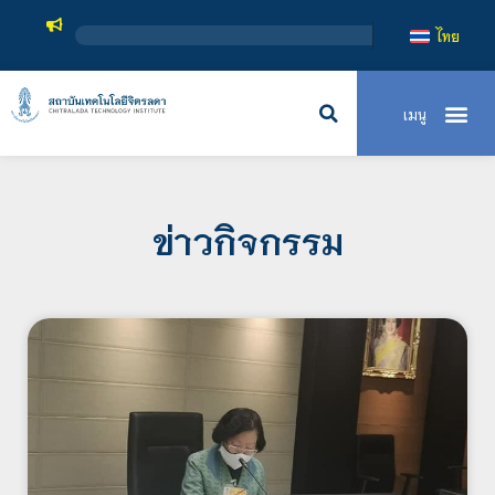
สถาบันเท
ไทย
ข่าวกิจกรรม