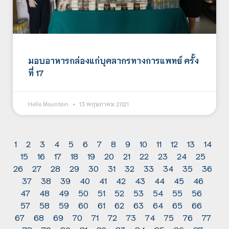
มอบอาหารกล่องแก่บุคลากรทางการแพทย์ ครั้ง
ที่ 17
Hello Mountain
13 พฤษภาคม 2021
1
2
3
4
5
6
7
8
9
10
11
12
13
14
15
16
17
18
19
20
21
22
23
24
25
26
27
28
29
30
31
32
33
34
35
36
37
38
39
40
41
42
43
44
45
46
47
48
49
50
51
52
53
54
55
56
57
58
59
60
61
62
63
64
65
66
67
68
69
70
71
72
73
74
75
76
77