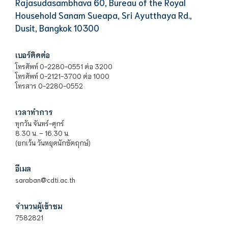
Rajasudasambhava 60, Bureau of the Royal
Household Sanam Sueapa, Sri Ayutthaya Rd.,
Dusit, Bangkok 10300
เบอร์ติดต่อ
โทรศัพท์ 0-2280-0551 ต่อ 3200
โทรศัพท์ 0-2121-3700 ต่อ 1000
โทรสาร 0-2280-0552
เวลาทำการ
ทุกวัน จันทร์-ศุกร์
8.30 น. – 16.30 น.
(ยกเว้น วันหยุดนักขัตฤกษ์)
อีเมล
saraban@cdti.ac.th
จำนวนผู้เข้าชม
7582821