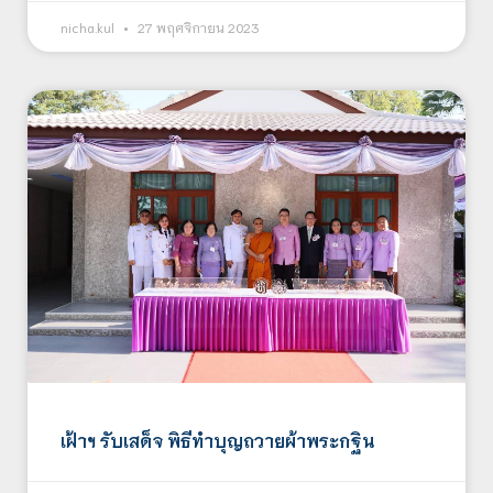
nicha.kul
27 พฤศจิกายน 2023
เฝ้าฯ รับเสด็จ พิธีทำบุญถวายผ้าพระกฐิน