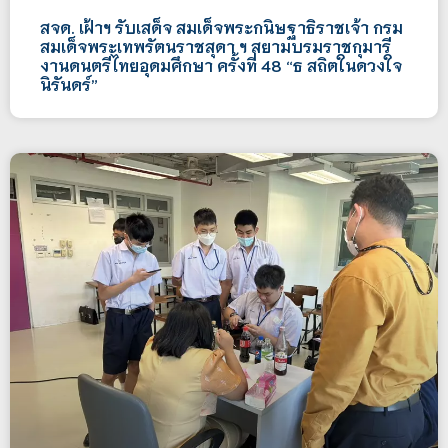
สจด. เฝ้าฯ รับเสด็จ สมเด็จพระกนิษฐาธิราชเจ้า กรม
สมเด็จพระเทพรัตนราชสุดา ฯ สยามบรมราชกุมารี
งานดนตรีไทยอุดมศึกษา ครั้งที่ 48 “ธ สถิตในดวงใจ
นิรันดร์”