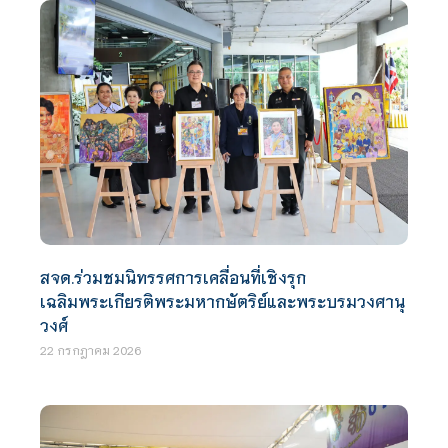
สจด.ร่วมชมนิทรรศการเคลื่อนที่เชิงรุก
เฉลิมพระเกียรติพระมหากษัตริย์และพระบรมวงศานุ
วงศ์
22 กรกฎาคม 2026