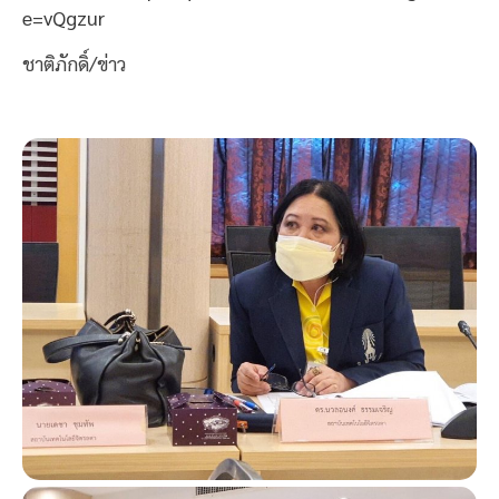
e=vQgzur
ชาติภักดิ์/ข่าว