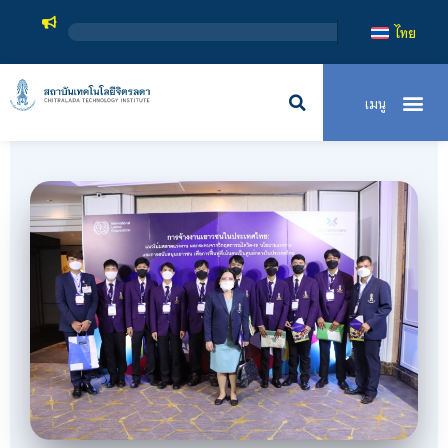
สถาบันเท
ไทย