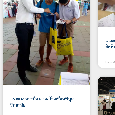
แนะแ
สัตหี
Hello 
แนะแนวการศึกษา ณ โรงเรียนพิบูล
วิทยาลัย