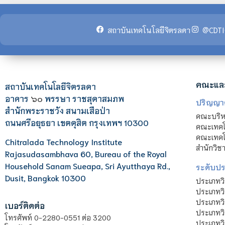
สถาบันเทคโนโลยีจิตรลดา
@CDTI
คณะแล
สถาบันเทคโนโลยีจิตรลดา
อาคาร
๖๐
พรรษา ราชสุดาสมภพ
ปริญญา
สำนักพระราชวัง สนามเสือป่า
คณะบริหา
ถนนศรีอยุธยา เขตดุสิต กรุงเทพฯ 10300
คณะเทคโ
คณะเทคโน
Chitralada Technology Institute
สำนักวิช
Rajasudasambhava 60, Bureau of the Royal
Household Sanam Sueapa, Sri Ayutthaya Rd.,
ระดับประ
Dusit, Bangkok 10300
ประเภทว
ประเภทวิ
ประเภทว
เบอร์ติดต่อ
ประเภทวิ
โทรศัพท์ 0-2280-0551 ต่อ 3200
ประเภทวิ