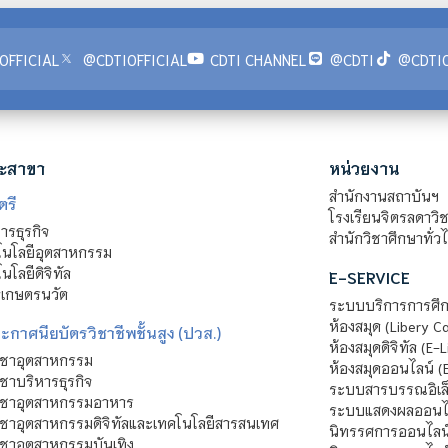
OFFICIAL
@CDTIOFFICIAL
CDTI CHANNEL
@CDTI
@CDTIO
ะสาขา
หน่วยงาน
สำนักงานสถาบันฯ
ตรี
โรงเรียนจิตรลดาวิ
รธุรกิจ
สำนักวิชาศึกษาทั่ว
นโลยีอุตสาหกรรม
โลยีดิจิทัล
E-SERVICE
าเกษตรนวัต
ระบบบริการการศึก
ห้องสมุด (Libery C
กาศนียบัตรวิชาชีพชั้นสูง (ปวส.)
ห้องสมุดดิจิทัล (E-L
ิชาอุตสาหกรรม
ห้องสมุดออนไลน์ (
ชาบริหารธุรกิจ
ระบบสารบรรณอิเล็
ิชาอุตสาหกรรมอาหาร
ระบบแสดงผลออนไล
ชาอุตสาหกรรมดิจิทัลและเทคโนโลยีสารสนเทศ
นิทรรศการออนไลน
ชาอุตสาหกรรมบันเทิง