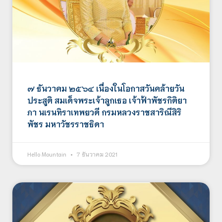
๗ ธันวาคม ๒๕๖๔ เนื่องในโอกาสวันคล้ายวัน
ประสูติ สมเด็จพระเจ้าลูกเธอ เจ้าฟ้าพัชรกิติยา
ภา นเรนทิราเทพยวดี กรมหลวงราชสาริณีสิริ
พัชร มหาวัชรราชธิดา
Hello Mountain
7 ธันวาคม 2021