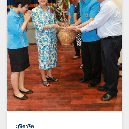
มุทิตาจิต