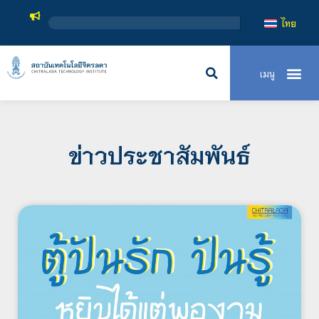
สถาบั
ไทย
ข่าวประชาสัมพันธ์