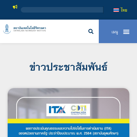
สถาบั
ไทย
ข่าวประชาสัมพันธ์