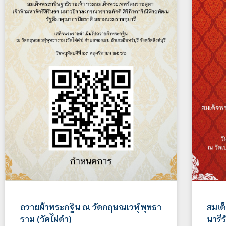
ถวายผ้าพระกฐิน ณ วัดกฤษณเวฬุพุทธา
สมเด็
ราม (วัดไผ่ดำ)
นารี