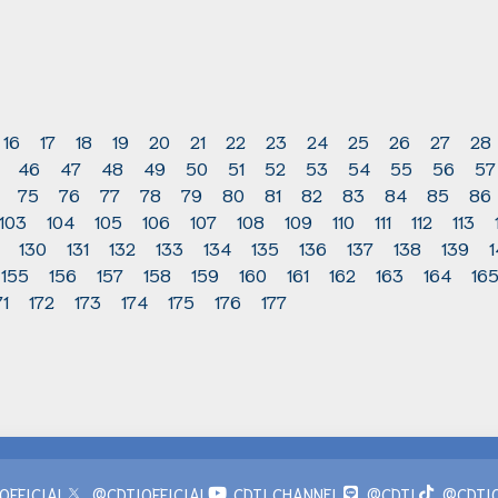
16
17
18
19
20
21
22
23
24
25
26
27
28
46
47
48
49
50
51
52
53
54
55
56
57
75
76
77
78
79
80
81
82
83
84
85
86
103
104
105
106
107
108
109
110
111
112
113
130
131
132
133
134
135
136
137
138
139
155
156
157
158
159
160
161
162
163
164
16
71
172
173
174
175
176
177
OFFICIAL
@CDTIOFFICIAL
CDTI CHANNEL
@CDTI
@CDTIO