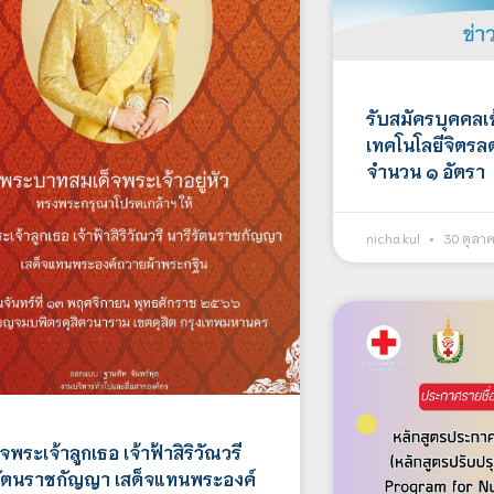
รับสมัครบุคคลเ
เทคโนโลยีจิตรล
จำนวน ๑ อัตรา
nicha.kul
30 ตุลา
จพระเจ้าลูกเธอ เจ้าฟ้าสิริวัณวรี
รัตนราชกัญญา เสด็จแทนพระองค์