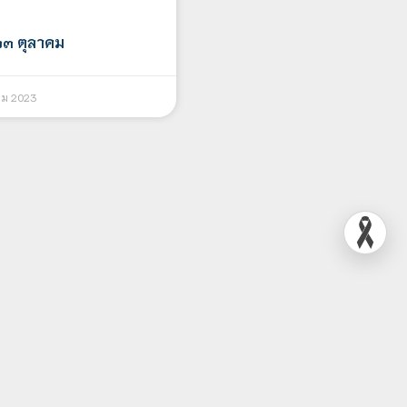
๒๓ ตุลาคม
คม 2023