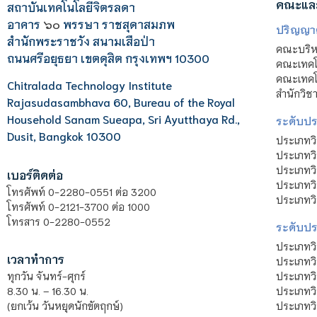
คณะแล
สถาบันเทคโนโลยีจิตรลดา
อาคาร
๖๐
พรรษา ราชสุดาสมภพ
ปริญญา
สำนักพระราชวัง สนามเสือป่า
คณะบริหา
ถนนศรีอยุธยา เขตดุสิต กรุงเทพฯ 10300
คณะเทคโ
คณะเทคโน
Chitralada Technology Institute
สำนักวิช
Rajasudasambhava 60, Bureau of the Royal
Household Sanam Sueapa, Sri Ayutthaya Rd.,
ระดับประ
Dusit, Bangkok 10300
ประเภทว
ประเภทวิ
ประเภทว
เบอร์ติดต่อ
ประเภทวิ
โทรศัพท์ 0-2280-0551 ต่อ 3200
ประเภทวิ
โทรศัพท์ 0-2121-3700 ต่อ 1000
โทรสาร 0-2280-0552
ระดับปร
ประเภทว
เวลาทำการ
ประเภทวิ
ประเภทว
ทุกวัน จันทร์-ศุกร์
ประเภทวิ
8.30 น. – 16.30 น.
ประเภทวิ
(ยกเว้น วันหยุดนักขัตฤกษ์)