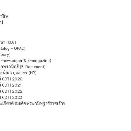
ชาชีพ
ไป
ษา (REG)
atalog - OPAC)
ibary)
E-newspaper & E-magazine)
กทรอนิกส์ (E-Document)
น์ของบุคลากร (HR)
์ CDTI 2020
 CDTI 2021
์ CDTI 2022
์ CDTI 2023
เกียรติ สมเด็จพระกนิษฐาธิราชเจ้าฯ