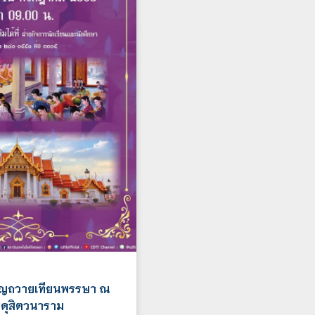
ุญถวายเทียนพรรษา ณ
ดุสิตวนาราม