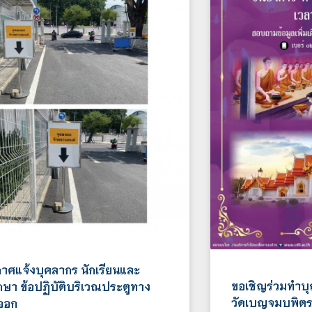
าศแจ้งบุคลากร นักเรียนและ
ขอเชิญร่วมทำบ
ึกษา ข้อปฏิบัติบริเวณประตูทาง
วัดเบญจมบพิตร
-ออก