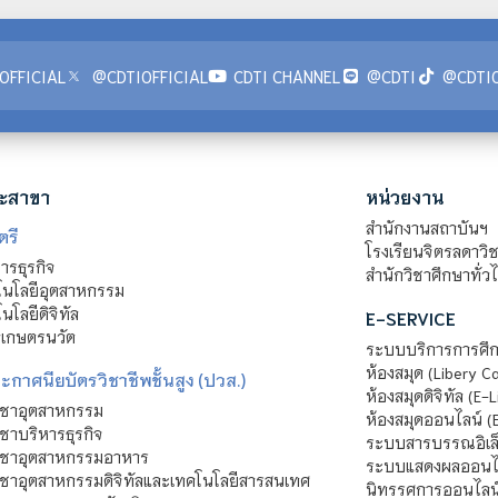
OFFICIAL
@CDTIOFFICIAL
CDTI CHANNEL
@CDTI
@CDTIO
ะสาขา
หน่วยงาน
สำนักงานสถาบันฯ
ตรี
โรงเรียนจิตรลดาวิ
รธุรกิจ
สำนักวิชาศึกษาทั่ว
นโลยีอุตสาหกรรม
โลยีดิจิทัล
E-SERVICE
าเกษตรนวัต
ระบบบริการการศึก
ห้องสมุด (Libery C
กาศนียบัตรวิชาชีพชั้นสูง (ปวส.)
ห้องสมุดดิจิทัล (E-L
ิชาอุตสาหกรรม
ห้องสมุดออนไลน์ (
ชาบริหารธุรกิจ
ระบบสารบรรณอิเล็
ิชาอุตสาหกรรมอาหาร
ระบบแสดงผลออนไล
ชาอุตสาหกรรมดิจิทัลและเทคโนโลยีสารสนเทศ
นิทรรศการออนไลน