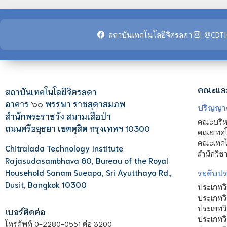
สถาบันเทคโนโลยีจิตรลดา
@CDTI
คณะแล
สถาบันเทคโนโลยีจิตรลดา
อาคาร
๖๐
พรรษา ราชสุดาสมภพ
ปริญญา
สำนักพระราชวัง สนามเสือป่า
คณะบริหา
ถนนศรีอยุธยา เขตดุสิต กรุงเทพฯ 10300
คณะเทคโ
คณะเทคโน
Chitralada Technology Institute
สำนักวิช
Rajasudasambhava 60, Bureau of the Royal
Household Sanam Sueapa, Sri Ayutthaya Rd.,
ระดับประ
Dusit, Bangkok 10300
ประเภทว
ประเภทวิ
ประเภทว
เบอร์ติดต่อ
ประเภทวิ
โทรศัพท์ 0-2280-0551 ต่อ 3200