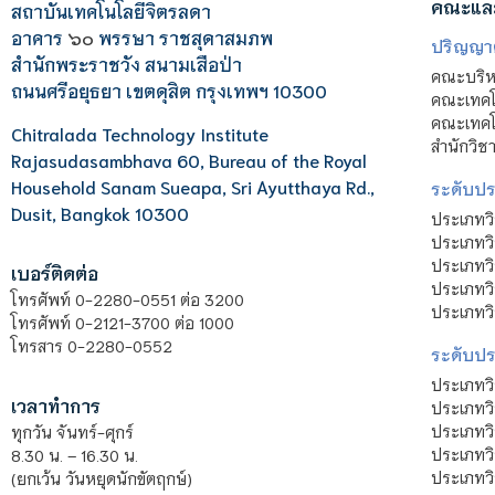
คณะแล
สถาบันเทคโนโลยีจิตรลดา
อาคาร
๖๐
พรรษา ราชสุดาสมภพ
ปริญญา
สำนักพระราชวัง สนามเสือป่า
คณะบริหา
ถนนศรีอยุธยา เขตดุสิต กรุงเทพฯ 10300
คณะเทคโ
คณะเทคโน
Chitralada Technology Institute
สำนักวิช
Rajasudasambhava 60, Bureau of the Royal
Household Sanam Sueapa, Sri Ayutthaya Rd.,
ระดับประ
Dusit, Bangkok 10300
ประเภทว
ประเภทวิ
ประเภทว
เบอร์ติดต่อ
ประเภทวิ
โทรศัพท์ 0-2280-0551 ต่อ 3200
ประเภทวิ
โทรศัพท์ 0-2121-3700 ต่อ 1000
โทรสาร 0-2280-0552
ระดับปร
ประเภทว
เวลาทำการ
ประเภทวิ
ประเภทว
ทุกวัน จันทร์-ศุกร์
ประเภทวิ
8.30 น. – 16.30 น.
ประเภทวิ
(ยกเว้น วันหยุดนักขัตฤกษ์)