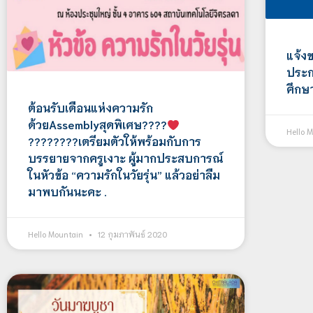
แจ้งข
ประก
ศึกษ
ต้อนรับเดือนแห่งความรัก
ด้วยAssemblyสุดพิเศษ????
Hello 
????????เตรียมตัวให้พร้อมกับการ
บรรยายจากครูเงาะ ผู้มากประสบการณ์
ในหัวข้อ “ความรักในวัยรุ่น” แล้วอย่าลืม
มาพบกันนะคะ .
Hello Mountain
12 กุมภาพันธ์ 2020