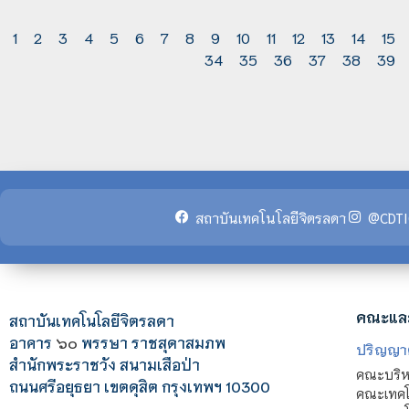
1
2
3
4
5
6
7
8
9
10
11
12
13
14
15
34
35
36
37
38
39
สถาบันเทคโนโลยีจิตรลดา
@CDTI
คณะแล
สถาบันเทคโนโลยีจิตรลดา
อาคาร
๖๐
พรรษา ราชสุดาสมภพ
ปริญญา
สำนักพระราชวัง สนามเสือป่า
คณะบริหา
ถนนศรีอยุธยา เขตดุสิต กรุงเทพฯ 10300
คณะเทคโ