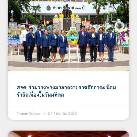
สจด. ร่วมวางพวงมาลาถวายราชสักการะ น้อม
รำลึกเนื่องในวันมหิดล
Thanin Sukyam
24 กันยายน 2025