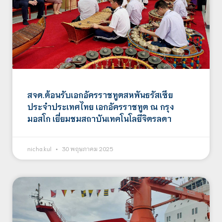
สจด.ต้อนรับเอกอัครราชทูตสหพันธรัสเซีย
ประจำประเทศไทย เอกอัครราชทูต ณ กรุง
มอสโก เยี่ยมชมสถาบันเทคโนโลยีจิตรลดา
nicha.kul
30 พฤษภาคม 2025