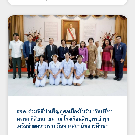
สจด. ร่วมพิธีบำเพ็ญกุศลเนื่องในวัน “วันปรีชา
มงคล พิสิษญาษม” ณ โรงเรียนสีตบุตรบำรุง
เครือข่ายความร่วมมือทางสถาบันการศึกษา