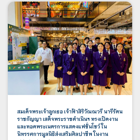
สมเด็จพระเจ้าลูกเธอ เจ้าฟ้าสิริวัณณวรี นารีรัตน
ราชกัญญา เสด็จพระราชดำเนินฯ ทรงเปิดงาน
และทอดพระเนตรการแสดงแฟชั่นโชว์ ใน
นิทรรศการมูลนิธิส่งเสริมศิลปาชีพ ในงาน