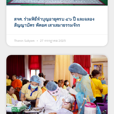
สจด. ร่วมพิธีทำบุญอายุครบ ๔๖ ปี และฉลอง
สัญญาบัตร พัดยศ เสาเสมาธรรมจักร
Thanin Sukyam
27 กรกฎาคม 2025