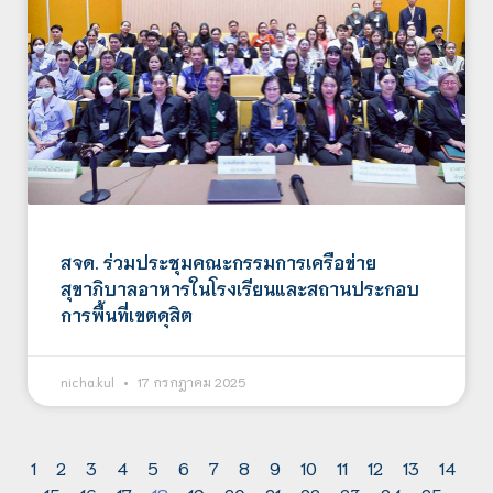
สจด. ร่วมประชุมคณะกรรมการเครือข่าย
สุขาภิบาลอาหารในโรงเรียนและสถานประกอบ
การพื้นที่เขตดุสิต
nicha.kul
17 กรกฎาคม 2025
1
2
3
4
5
6
7
8
9
10
11
12
13
14