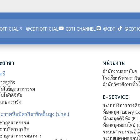
OFFICIAL
@CDTIOFFICIAL
CDTI CHANNEL
@CDTI
@CDTIO
ะสาขา
หน่วยงาน
สำนักงานสถาบันฯ
ตรี
โรงเรียนจิตรลดาวิ
รธุรกิจ
สำนักวิชาศึกษาทั่ว
นโลยีอุตสาหกรรม
โลยีดิจิทัล
E-SERVICE
าเกษตรนวัต
ระบบบริการการศึก
ห้องสมุด (Libery C
กาศนียบัตรวิชาชีพชั้นสูง (ปวส.)
ห้องสมุดดิจิทัล (E-L
ิชาอุตสาหกรรม
ห้องสมุดออนไลน์ (
ชาบริหารธุรกิจ
ระบบสารบรรณอิเล็
ิชาอุตสาหกรรมอาหาร
ระบบแสดงผลออนไล