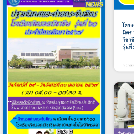
โครง
มิตร
วิชาช
รุ่นท
nicha.