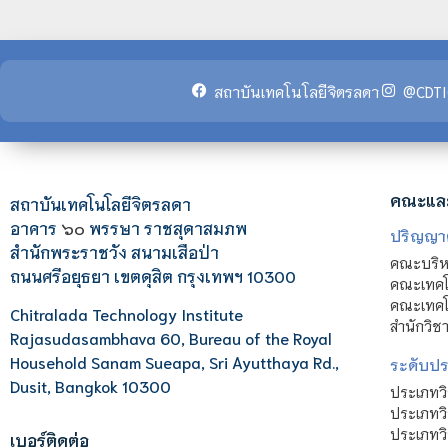
สถาบันเทคโนโลยีจิตรลดา
@CDTI
คณะแล
สถาบันเทคโนโลยีจิตรลดา
อาคาร
๖๐
พรรษา ราชสุดาสมภพ
ปริญญา
สำนักพระราชวัง สนามเสือป่า
คณะบริหา
ถนนศรีอยุธยา เขตดุสิต กรุงเทพฯ 10300
คณะเทคโ
คณะเทคโน
Chitralada Technology Institute
สำนักวิช
Rajasudasambhava 60, Bureau of the Royal
Household Sanam Sueapa, Sri Ayutthaya Rd.,
ระดับประ
Dusit, Bangkok 10300
ประเภทว
ประเภทวิ
ประเภทว
เบอร์ติดต่อ