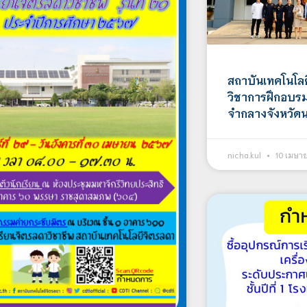
สถาบันเทคโนโลย
วิชาการฝึกอบรมว
จำกลางจังหวั
nicha.kul
10 เมษา