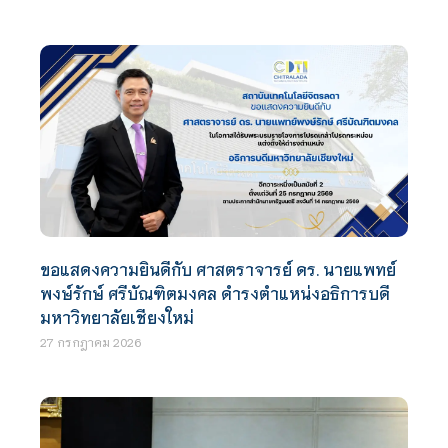
ขอแสดงความยินดีกับ ศาสตราจารย์ ดร. นายแพทย์
พงษ์รักษ์ ศรีบัณฑิตมงคล ดำรงตำแหน่งอธิการบดี
มหาวิทยาลัยเชียงใหม่
27 กรกฎาคม 2026