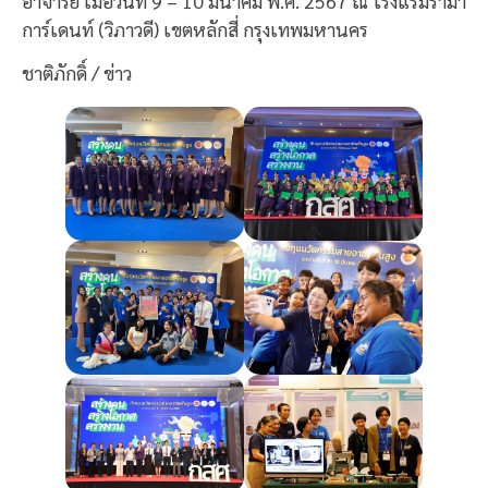
อาจารย์ เมื่อวันที่ 9 – 10 มีนาคม พ.ศ. 2567 ณ โรงแรมรามา
การ์เดนท์ (วิภาวดี) เขตหลักสี่ กรุงเทพมหานคร
ชาติภักดิ์ / ข่าว