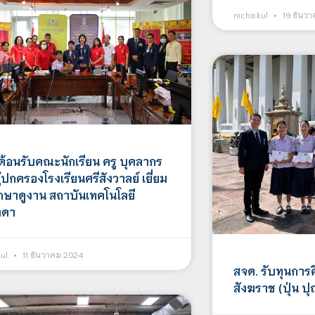
nicha.kul
19 ธันว
ต้อนรับคณะนักเรียน ครู บุคลากร
้ปกครองโรงเรียนศรีสังวาลย์ เยี่ยม
กษาดูงาน สถาบันเทคโนโลยี
ลดา
kul
11 ธันวาคม 2024
สจด. รับทุนการศ
สังฆราช (ปุ่น ปุ