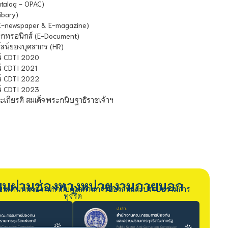
atalog - OPAC)
ibary)
E-newspaper & E-magazine)
กทรอนิกส์ (E-Document)
น์ของบุคลากร (HR)
์ CDTI 2020
 CDTI 2021
์ CDTI 2022
์ CDTI 2023
เกียรติ สมเด็จพระกนิษฐาธิราชเจ้าฯ
รียนผ่านช่องทางหน่วยงานภายนอก
ียนผ่านหน่วยงานกำกับดูแลด้านการป้องกันและปราบปรามการ
ทุจริต