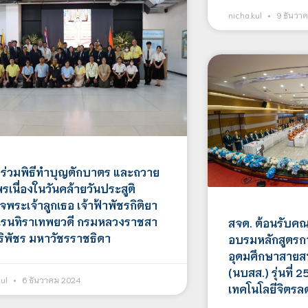
nicha.kul
9 ธันวา
 ร่วมพิธีทำบุญตักบาตร และถวาย
เนื่องในวันคล้ายวันประสูติ
จพระเจ้าลูกเธอ เจ้าฟ้าพัชรกิติยา
เรนทิราเทพยวดี กรมหลวงราชสา
สจด. ต้อนรับคณะ
ิริพัชร มหาวัชรราชธิดา
อบรมหลักสูตรก
อุดมศึกษาสายสน
(นบสส.) รุ่นที่ 
kul
6 ธันวาคม 2024
เทคโนโลยีจิตรล