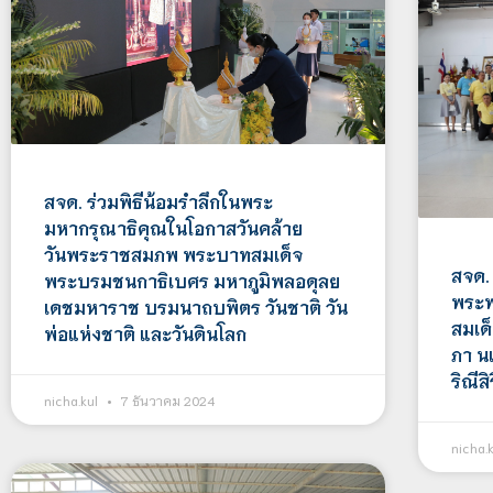
สจด. ร่วมพิธีน้อมรำลึกในพระ
มหากรุณาธิคุณในโอกาสวันคล้าย
วันพระราชสมภพ พระบาทสมเด็จ
สจด.
พระบรมชนกาธิเบศร มหาภูมิพลอดุลย
พระพร
เดชมหาราช บรมนาถบพิตร วันชาติ วัน
สมเด็
พ่อแห่งชาติ และวันดินโลก
ภา น
ริณีส
nicha.kul
7 ธันวาคม 2024
nicha.