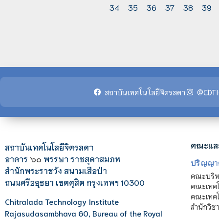
34
35
36
37
38
39
สถาบันเทคโนโลยีจิตรลดา
@CDTI
คณะแล
สถาบันเทคโนโลยีจิตรลดา
อาคาร
๖๐
พรรษา ราชสุดาสมภพ
ปริญญา
สำนักพระราชวัง สนามเสือป่า
คณะบริหา
ถนนศรีอยุธยา เขตดุสิต กรุงเทพฯ 10300
คณะเทคโ
คณะเทคโน
Chitralada Technology Institute
สำนักวิช
Rajasudasambhava 60, Bureau of the Royal