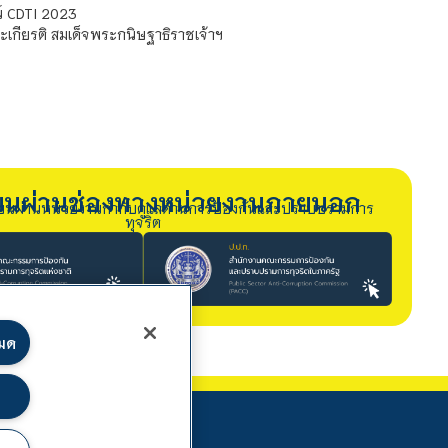
์ CDTI 2023
เกียรติ สมเด็จพระกนิษฐาธิราชเจ้าฯ
รียนผ่านช่องทางหน่วยงานภายนอก
ียนผ่านหน่วยงานกำกับดูแลด้านการป้องกันและปราบปรามการ
ทุจริต
หมด