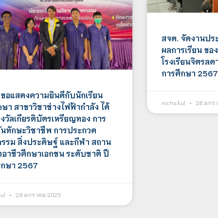
สจด. จัดงานประ
ผลการเรียน ของน
โรงเรียนจิตรลดา
การศึกษา 2567
 ขอแสดงความยินดีกับนักเรียน
nicha.kul
28 มกรา
กษา สาขาวิชาช่างไฟฟ้ากำลัง ได้
างวัลเกียรติบัตรเหรียญทอง การ
ขันทักษะวิชาชีพ การประกวด
กรรม สิ่งประดิษฐ์ และกีฬา สถาน
าอาชีวศึกษาเอกชน ระดับชาติ ปี
ึกษา 2567
kul
29 มกราคม 2025