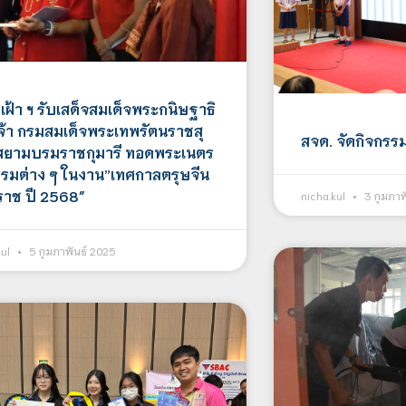
เฝ้า ฯ รับเสด็จสมเด็จพระกนิษฐาธิ
จ้า กรมสมเด็จพระเทพรัตนราชสุ
สจด. จัดกิจกร
สยามบรมราชกุมารี ทอดพระเนตร
รรมต่าง ๆ ในงาน”เทศกาลตรุษจีน
ราช ปี 2568″
nicha.kul
3 กุมภาพ
kul
5 กุมภาพันธ์ 2025