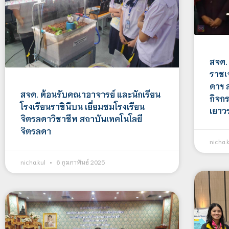
สจด. 
ราชเ
ดาฯ 
สจด. ต้อนรับคณาอาจารย์ และนักเรียน
กิจก
โรงเรียนราชินีบน เยี่ยมชมโรงเรียน
เยาว
จิตรลดาวิชาชีพ สถาบันเทคโนโลยี
จิตรลดา
nicha.
nicha.kul
6 กุมภาพันธ์ 2025