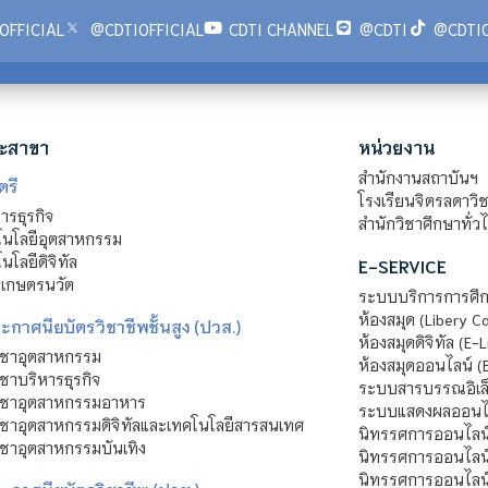
OFFICIAL
@CDTIOFFICIAL
CDTI CHANNEL
@CDTI
@CDTIO
ะสาขา
หน่วยงาน
สำนักงานสถาบันฯ
ตรี
โรงเรียนจิตรลดาวิ
รธุรกิจ
สำนักวิชาศึกษาทั่ว
นโลยีอุตสาหกรรม
โลยีดิจิทัล
E-SERVICE
าเกษตรนวัต
ระบบบริการการศึก
ห้องสมุด (Libery C
กาศนียบัตรวิชาชีพชั้นสูง (ปวส.)
ห้องสมุดดิจิทัล (E-L
ิชาอุตสาหกรรม
ห้องสมุดออนไลน์ (
ชาบริหารธุรกิจ
ระบบสารบรรณอิเล็
ิชาอุตสาหกรรมอาหาร
ระบบแสดงผลออนไล
ชาอุตสาหกรรมดิจิทัลและเทคโนโลยีสารสนเทศ
นิทรรศการออนไลน
ชาอุตสาหกรรมบันเทิง
นิทรรศการออนไลน์
นิทรรศการออนไลน