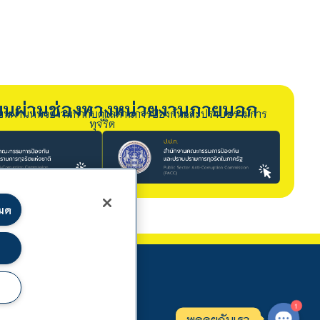
รียนผ่านช่องทางหน่วยงานภายนอก
ียนผ่านหน่วยงานกำกับดูแลด้านการป้องกันและปราบปรามการ
ทุจริต
หมด
1
พูดคุยกับเรา