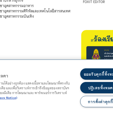
ชาบริหารธุรกิจ
FOXIT EDITOR
ิชาอุตสาหกรรมอาหาร
ชาอุตสาหกรรมดิจิทัลและเทคโนโลยีสารสนเทศ
ชาอุตสาหกรรมบันเทิง
ร้องเ
สามารถร้องเร
ยอมรับคุกกี้ทั้ง
ตรลดา
ำงานได้อย่างถูกต้อง แสดงเนื้อหาและโฆษณาที่ตรงกับ
ปฏิเสธทั้งหมด
เดีย และเพื่อวิเคราะห์การเข้าถึงข้อมูลของสถาบันฯ
ชียลมีเดีย การโฆษณาและ พาร์ทเนอร์การวิเคราะห์
acy Notice)
การตั้งค่าคุกกี้
แผนผังเว็บไซต์
นโยบายความเป็นส่วนตัว
นโยบายคุกกี้