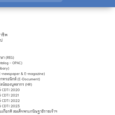
ชาชีพ
ไป
ษา (REG)
atalog - OPAC)
ibary)
E-newspaper & E-magazine)
กทรอนิกส์ (E-Document)
น์ของบุคลากร (HR)
์ CDTI 2020
 CDTI 2021
์ CDTI 2022
์ CDTI 2023
เกียรติ สมเด็จพระกนิษฐาธิราชเจ้าฯ