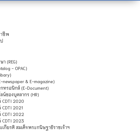
ชาชีพ
ไป
ษา (REG)
atalog - OPAC)
ibary)
E-newspaper & E-magazine)
กทรอนิกส์ (E-Document)
น์ของบุคลากร (HR)
์ CDTI 2020
 CDTI 2021
์ CDTI 2022
์ CDTI 2023
เกียรติ สมเด็จพระกนิษฐาธิราชเจ้าฯ