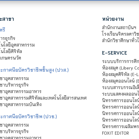
ะสาขา
หน่วยงาน
สำนักงานสถาบันฯ
ตรี
โรงเรียนจิตรลดาวิ
รธุรกิจ
สำนักวิชาศึกษาทั่ว
นโลยีอุตสาหกรรม
โลยีดิจิทัล
E-SERVICE
าเกษตรนวัต
ระบบบริการการศึก
ห้องสมุด (Libery C
กาศนียบัตรวิชาชีพชั้นสูง (ปวส.)
ห้องสมุดดิจิทัล (E-L
ิชาอุตสาหกรรม
ห้องสมุดออนไลน์ (
ชาบริหารธุรกิจ
ระบบสารบรรณอิเล็
ิชาอุตสาหกรรมอาหาร
ระบบแสดงผลออนไล
ชาอุตสาหกรรมดิจิทัลและเทคโนโลยีสารสนเทศ
นิทรรศการออนไลน
ชาอุตสาหกรรมบันเทิง
นิทรรศการออนไลน์
นิทรรศการออนไลน
ะกาศนียบัตรวิชาชีพ (ปวช.)
นิทรรศการออนไลน
ิชาอุตสาหกรรม
นิทรรศการเฉลิมพระ
ชาบริหารธุรกิจ
FOXIT EDITOR
ิชาอุตสาหกรรมอาหาร