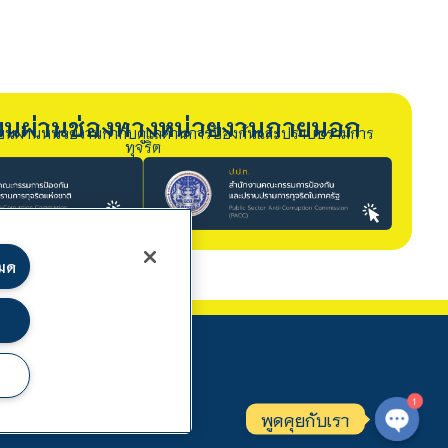
รียนผ่านช่องทางหน่วยงานภายนอก
ียนผ่านหน่วยงานกำกับดูแลด้านการป้องกันและปราบปรามการ
ทุจริต
หมด
1
พูดคุยกับเรา