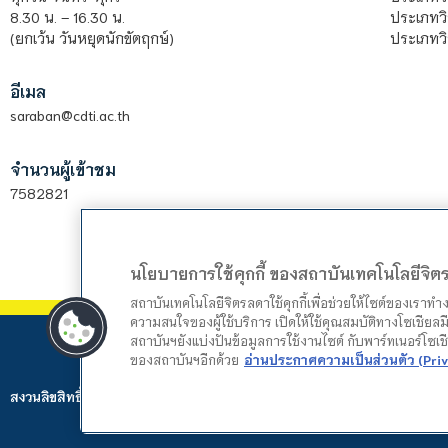
ประเภทวิ
8.30 น. – 16.30 น.
ประเภทวิ
(ยกเว้น วันหยุดนักขัตฤกษ์)
อีเมล
saraban@cdti.ac.th
จำนวนผู้เข้าชม
7582821
นโยบายการใช้คุกกี้ ของสถาบันเทคโนโลยีจิ
สถาบันเทคโนโลยีจิตรลดาใช้คุกกี้เพื่อช่วยให้ไซต์ของเราท
ความสนใจของผู้ใช้บริการ เปิดให้ใช้คุณสมบัติทางโซเชียลมี
สถาบันฯยังแบ่งปันข้อมูลการใช้งานไซต์ กับพาร์ทเนอร์โซเ
ของสถาบันฯอีกด้วย
อ่านประกาศความเป็นส่วนตัว (Priv
สงวนลิขสิทธิ์ © 2024 สถาบันเทคโนโลยีจิตรลดา. Web by
Mountain Studio