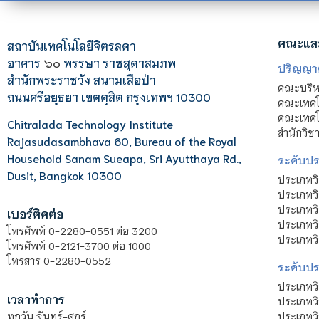
คณะแล
สถาบันเทคโนโลยีจิตรลดา
อาคาร
๖๐
พรรษา ราชสุดาสมภพ
ปริญญา
สำนักพระราชวัง สนามเสือป่า
คณะบริหา
ถนนศรีอยุธยา เขตดุสิต กรุงเทพฯ 10300
คณะเทคโ
คณะเทคโน
Chitralada Technology Institute
สำนักวิช
Rajasudasambhava 60, Bureau of the Royal
Household Sanam Sueapa, Sri Ayutthaya Rd.,
ระดับประ
Dusit, Bangkok 10300
ประเภทว
ประเภทวิ
ประเภทว
เบอร์ติดต่อ
ประเภทวิ
โทรศัพท์ 0-2280-0551 ต่อ 3200
ประเภทวิ
โทรศัพท์ 0-2121-3700 ต่อ 1000
โทรสาร 0-2280-0552
ระดับปร
ประเภทว
เวลาทำการ
ประเภทวิ
ประเภทว
ทุกวัน จันทร์-ศุกร์