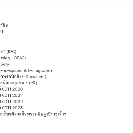
ชาชีพ
ไป
ษา (REG)
atalog - OPAC)
ibary)
E-newspaper & E-magazine)
กทรอนิกส์ (E-Document)
น์ของบุคลากร (HR)
์ CDTI 2020
 CDTI 2021
์ CDTI 2022
์ CDTI 2023
เกียรติ สมเด็จพระกนิษฐาธิราชเจ้าฯ