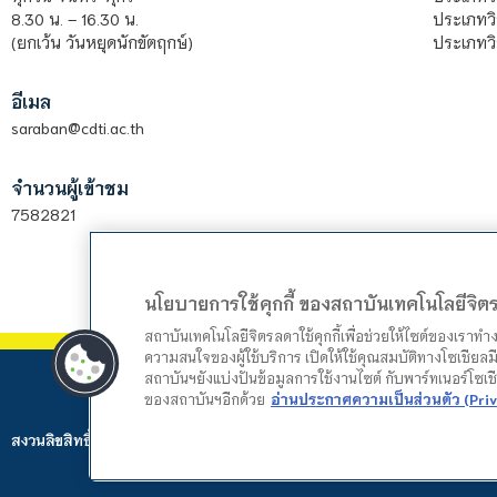
ประเภทวิ
8.30 น. – 16.30 น.
ประเภทวิ
(ยกเว้น วันหยุดนักขัตฤกษ์)
อีเมล
saraban@cdti.ac.th
จำนวนผู้เข้าชม
7582821
นโยบายการใช้คุกกี้ ของสถาบันเทคโนโลยีจิ
สถาบันเทคโนโลยีจิตรลดาใช้คุกกี้เพื่อช่วยให้ไซต์ของเราท
ความสนใจของผู้ใช้บริการ เปิดให้ใช้คุณสมบัติทางโซเชียลมี
สถาบันฯยังแบ่งปันข้อมูลการใช้งานไซต์ กับพาร์ทเนอร์โซเ
ของสถาบันฯอีกด้วย
อ่านประกาศความเป็นส่วนตัว (Priv
สงวนลิขสิทธิ์ © 2024 สถาบันเทคโนโลยีจิตรลดา. Web by
Mountain Studio