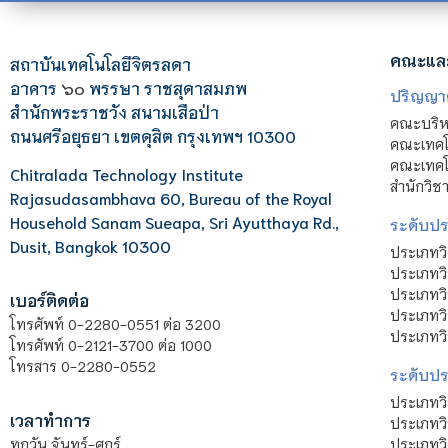
คณะแล
สถาบันเทคโนโลยีจิตรลดา
อาคาร
๖๐
พรรษา ราชสุดาสมภพ
ปริญญา
สำนักพระราชวัง สนามเสือป่า
คณะบริหา
ถนนศรีอยุธยา เขตดุสิต กรุงเทพฯ 10300
คณะเทคโ
คณะเทคโน
Chitralada Technology Institute
สำนักวิช
Rajasudasambhava 60, Bureau of the Royal
Household Sanam Sueapa, Sri Ayutthaya Rd.,
ระดับประ
Dusit, Bangkok 10300
ประเภทว
ประเภทวิ
ประเภทว
เบอร์ติดต่อ
ประเภทวิ
โทรศัพท์ 0-2280-0551 ต่อ 3200
ประเภทวิ
โทรศัพท์ 0-2121-3700 ต่อ 1000
โทรสาร 0-2280-0552
ระดับปร
ประเภทว
เวลาทำการ
ประเภทวิ
ประเภทว
ทุกวัน จันทร์-ศุกร์