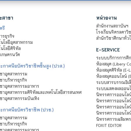
ะสาขา
หน่วยงาน
สำนักงานสถาบันฯ
ตรี
โรงเรียนจิตรลดาวิ
รธุรกิจ
สำนักวิชาศึกษาทั่ว
นโลยีอุตสาหกรรม
โลยีดิจิทัล
E-SERVICE
าเกษตรนวัต
ระบบบริการการศึก
ห้องสมุด (Libery C
กาศนียบัตรวิชาชีพชั้นสูง (ปวส.)
ห้องสมุดดิจิทัล (E-L
ิชาอุตสาหกรรม
ห้องสมุดออนไลน์ (
ชาบริหารธุรกิจ
ระบบสารบรรณอิเล็
ิชาอุตสาหกรรมอาหาร
ระบบแสดงผลออนไล
ชาอุตสาหกรรมดิจิทัลและเทคโนโลยีสารสนเทศ
นิทรรศการออนไลน
ชาอุตสาหกรรมบันเทิง
นิทรรศการออนไลน์
นิทรรศการออนไลน
ะกาศนียบัตรวิชาชีพ (ปวช.)
นิทรรศการออนไลน
ิชาอุตสาหกรรม
นิทรรศการเฉลิมพระ
ชาบริหารธุรกิจ
FOXIT EDITOR
ิชาอุตสาหกรรมอาหาร