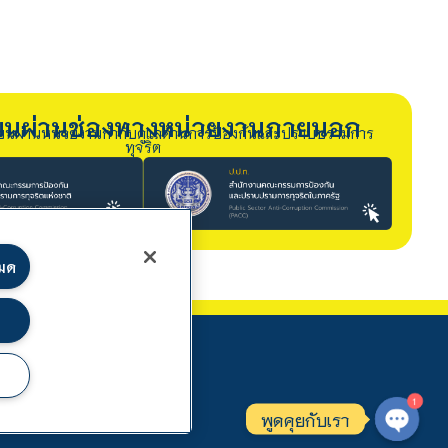
รียนผ่านช่องทางหน่วยงานภายนอก
ียนผ่านหน่วยงานกำกับดูแลด้านการป้องกันและปราบปรามการ
ทุจริต
หมด
1
พูดคุยกับเรา