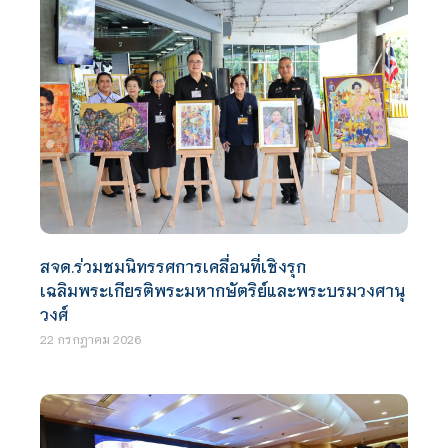
สจด.ร่วมชมนิทรรศการเคลื่อนที่เชิงรุก
เฉลิมพระเกียรติพระมหากษัตริย์และพระบรมวงศานุ
วงศ์
22 กรกฎาคม 2026