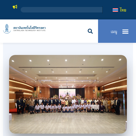
สถาบันเทคโนโ
ไทย