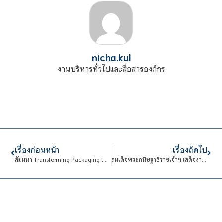
nicha.kul
งานบริหารทั่วไปและสื่อสารองค์กร
เรื่องก่อนหน้า
เรื่องถัดไป
สัมมนา Transforming Packaging through Smart Labelling Innovation
สมเด็จพระกนิษฐาธิราชเจ้าฯ เสด็จงานฉลองครบรอบ “145 ปี บี.กริม” พร้อมทอดพระเนตรนิทรรศการทรงคุณค่า