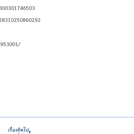
72300301746503
2028310250860292
3953001/
เรื่องถัดไป