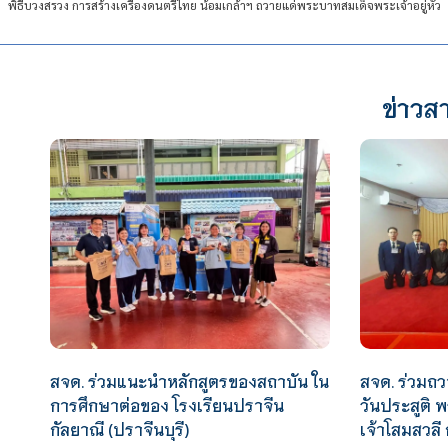
พิธีบวงสรวง การสร้างเครื่องดนตรีไทย น้อมเกล้าฯ ถวายแด่พระบาทสมเด็จพระเจ้าอยู่หัว
ข่าวสา
สจด. ร่วมแนะนำหลักสูตรของสถาบัน ใน
สจด. ร่วมถว
การศึกษาต่อของ โรงเรียนปราจีน
วันประสูติ 
กัลยาณี (ปราจีนบุรี)
เจ้าโสมสวลี