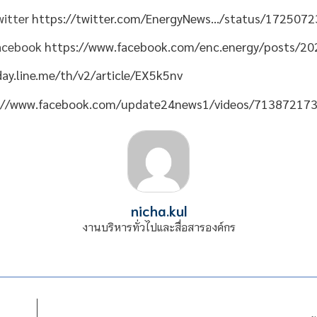
witter
https://twitter.com/EnergyNews…/status/17250
Facebook
https://www.facebook.com/enc.energy/posts/
day.line.me/th/v2/article/EX5k5nv
://www.facebook.com/update24news1/videos/71387217
nicha.kul
งานบริหารทั่วไปและสื่อสารองค์กร