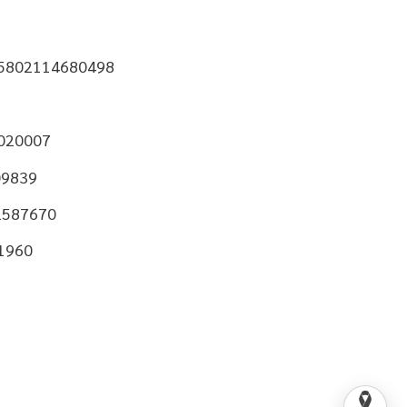
05802114680498
7020007
09839
2587670
51960