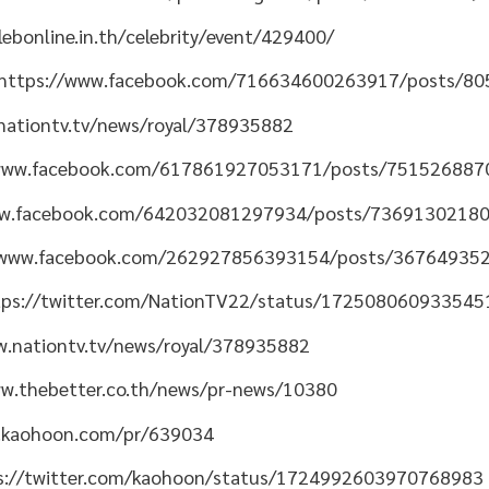
lebonline.in.th/celebrity/event/429400/
https://www.facebook.com/716634600263917/posts/8
nationtv.tv/news/royal/378935882
/www.facebook.com/617861927053171/posts/75152688
ww.facebook.com/642032081297934/posts/7369130218
/www.facebook.com/262927856393154/posts/36764935
tps://twitter.com/NationTV22/status/17250806093354
w.nationtv.tv/news/royal/378935882
ww.thebetter.co.th/news/pr-news/10380
.kaohoon.com/pr/639034
s://twitter.com/kaohoon/status/1724992603970768983