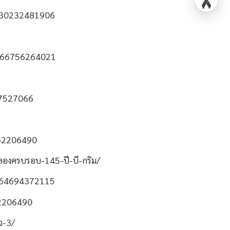
130232481906
666756264021
37527066
162206490
องครบรอบ-145-ปี-บี-กริม/
364694372115
62206490
จ-3/