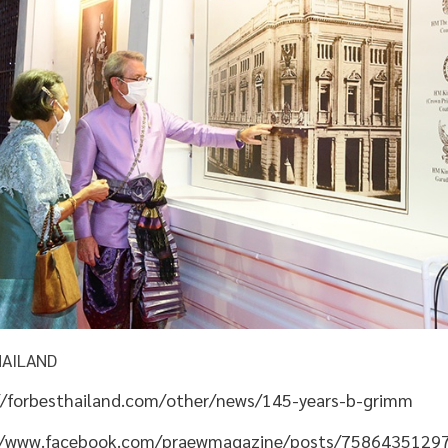
HAILAND
//forbesthailand.com/other/news/145-years-b-grimm
//www.facebook.com/praewmagazine/posts/7586435129