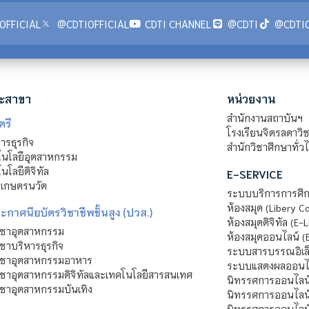
OFFICIAL
@CDTIOFFICIAL
CDTI CHANNEL
@CDTI
@CDTIO
ะสาขา
หน่วยงาน
สำนักงานสถาบันฯ
ตรี
โรงเรียนจิตรลดาวิ
รธุรกิจ
สำนักวิชาศึกษาทั่ว
นโลยีอุตสาหกรรม
โลยีดิจิทัล
E-SERVICE
าเกษตรนวัต
ระบบบริการการศึก
ห้องสมุด (Libery C
กาศนียบัตรวิชาชีพชั้นสูง (ปวส.)
ห้องสมุดดิจิทัล (E-L
ิชาอุตสาหกรรม
ห้องสมุดออนไลน์ (
ชาบริหารธุรกิจ
ระบบสารบรรณอิเล็
ิชาอุตสาหกรรมอาหาร
ระบบแสดงผลออนไล
ชาอุตสาหกรรมดิจิทัลและเทคโนโลยีสารสนเทศ
นิทรรศการออนไลน
ชาอุตสาหกรรมบันเทิง
นิทรรศการออนไลน์