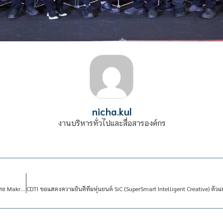
nicha.kul
งานบริหารทั่วไปและสื่อสารองค์กร
ขอแสดงความยินดีนักศึกษา CDTI คว้ารางวัลการแข่งขันการปรุงอาหารชิงแชมป์ประเทศไทย Makro HoReCa Regional Roadshow 2024