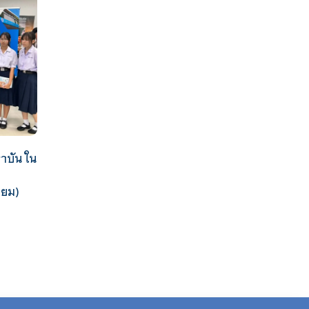
าบัน ใน
ธยม)