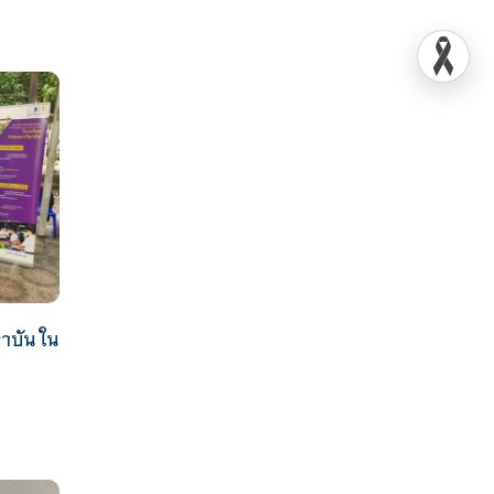
าบัน ใน