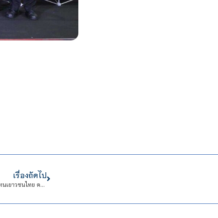
เรื่องถัดไป
CDTI ขอแสดงความยินดีทีมหุ่นยนต์ SiC (SuperSmart Intelligent Creative) ตัวแทนเยาวชนไทย คว้ารางวัลรองชนะเลิศ อันดับ 1 ในแข่งขัน RoboCup 2024 “Junior Rescue”