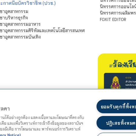
นิทรรศการออนไลน
ะกาศนียบัตรวิชาชีพ (ปวช.)
นิทรรศการออนไลน
ิชาอุตสาหกรรม
นิทรรศการเฉลิมพระ
ชาบริหารธุรกิจ
FOXIT EDITOR
ิชาอุตสาหกรรมอาหาร
ชาอุตสาหกรรมดิจิทัลและเทคโนโลยีสารสนเทศ
ชาอุตสาหกรรมบันเทิง
ร้องเ
สามารถร้องเร
ยอมรับคุกกี้ทั้ง
ตรลดา
ำงานได้อย่างถูกต้อง แสดงเนื้อหาและโฆษณาที่ตรงกับ
ปฏิเสธทั้งหมด
เดีย และเพื่อวิเคราะห์การเข้าถึงข้อมูลของสถาบันฯ
ชียลมีเดีย การโฆษณาและ พาร์ทเนอร์การวิเคราะห์
acy Notice)