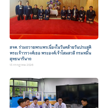
สจด. ร่วมถวายพระพรเนื่องในวันคล้ายวันประสูติ
พระเจ้าวรวงศ์เธอ พระองค์เจ้าโสมสวลี กรมหมื่น
สุทธนารีนาถ
13 กรกฎาคม 2026