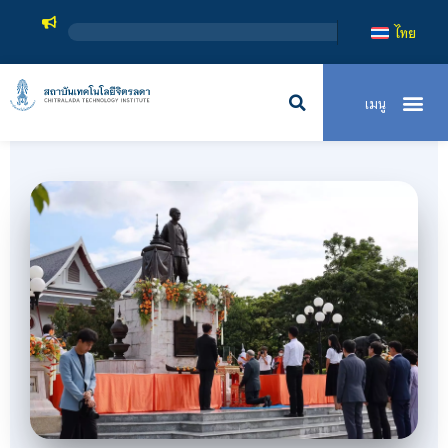
สถาบันเทคโน
ไทย